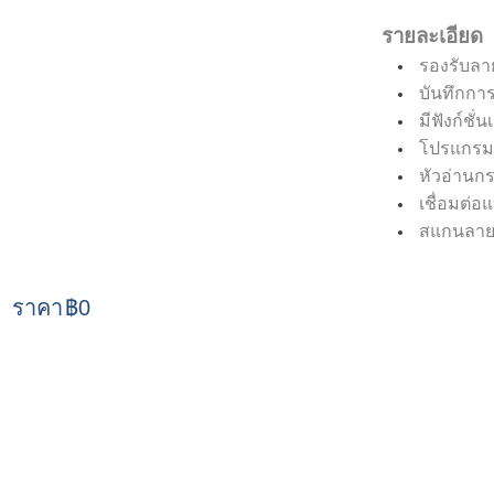
รายละเอียด
รองรับลาย
บันทึกกา
มีฟังก์ชั
โปรแกรม
หัวอ่านก
เชื่อมต่
สแกนลายนิ้
ราคา
฿0