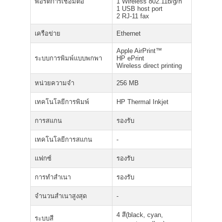
พอร์ตการเชื่อมต่อ
1 Wireless 802.11b/g/n
1 USB host port
2 RJ-11 fax
เครือข่าย
Ethernet
Apple AirPrint™
ระบบการพิมพ์แบบพกพา
HP ePrint
Wireless direct printing
หน่วยความจำ
256 MB
เทคโนโลยีการพิมพ์
HP Thermal Inkjet
การสแกน
รองรับ
เทคโนโลยีการสแกน
-
แฟกซ์
รองรับ
การทำสำเนา
รองรับ
จำนวนสำเนาสูงสุด
-
4 สี(black, cyan,
ระบบสี