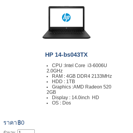
HP 14-bs043TX
CPU :Intel Core i3-6006U
2.0GHz
RAM : 4GB DDR4 2133MHz
HDD : 1TB
Graphics :AMD Radeon 520
2GB
Display : 14.0inch HD
OS : Dos
ราคา
฿0
จำนวน: