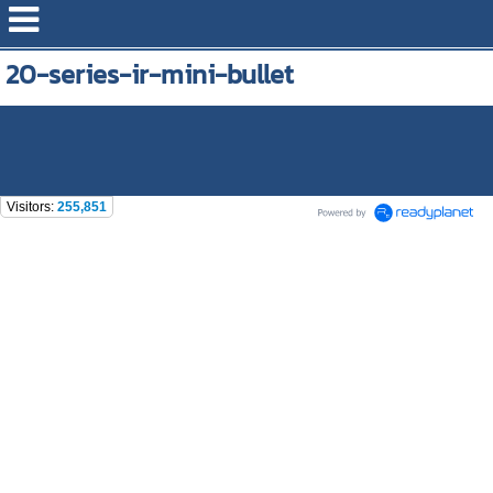
20-series-ir-mini-bullet
Visitors:
255,851