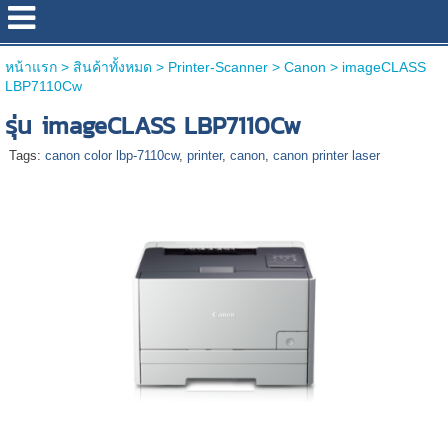
หน้าแรก
>
สินค้าทั้งหมด
>
Printer-Scanner
>
Canon
>
imageCLASS
LBP7110Cw
รุ่น imageCLASS LBP7110Cw
Tags:
canon color lbp-7110cw
,
printer
,
canon
,
canon printer laser