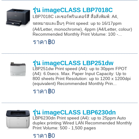
รุ่น imageCLASS LBP7018C
LBP7018C เลเซอร์พรินเตอร์สี สื่อสิ่งพิมพ์: A4,
จดหมายและอื่นๆ Print speed: up to 16/17ppm
(A4/Letter, monochrome), 4ppm (A4/Letter, colour)
Recommended Monthly Print Volume: 100 -...
ราคา
฿0
รุ่น imageCLASS LBP251dw
LBP251dw Print speed (A4): up to 30ppm FPOT
(A4): 6.0secs. Max. Paper Input Capacity: Up to
800 sheets Print Resolution: up to 1200 x 1200dpi
(equivalent) Recommended Monthly Prin...
ราคา
฿0
รุ่น imageCLASS LBP6230dn
LBP6230dn Print speed (A4): up to 25ppm Auto
duplex printing Wired LAN Recommended Monthly
Print Volume: 500 - 1,500 pages
ราคา
฿0