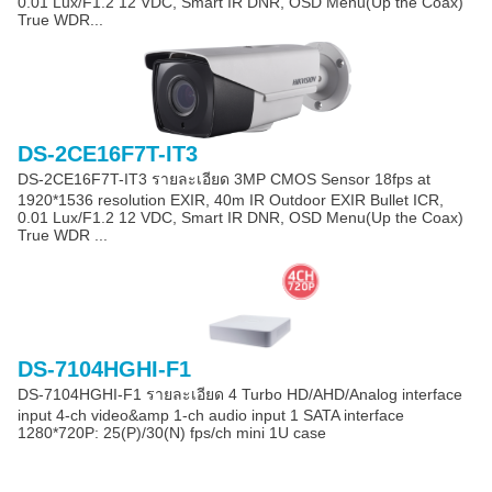
0.01 Lux/F1.2 12 VDC, Smart IR DNR, OSD Menu(Up the Coax)
True WDR...
DS-2CE16F7T-IT3
DS-2CE16F7T-IT3 รายละเอียด 3MP CMOS Sensor 18fps at
1920*1536 resolution EXIR, 40m IR Outdoor EXIR Bullet ICR,
0.01 Lux/F1.2 12 VDC, Smart IR DNR, OSD Menu(Up the Coax)
True WDR ...
DS-7104HGHI-F1
DS-7104HGHI-F1 รายละเอียด 4 Turbo HD/AHD/Analog interface
input 4-ch video&amp 1-ch audio input 1 SATA interface
1280*720P: 25(P)/30(N) fps/ch mini 1U case