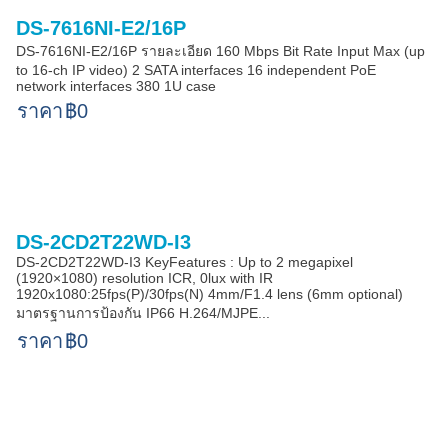
DS-7616NI-E2/16P
DS-7616NI-E2/16P รายละเอียด 160 Mbps Bit Rate Input Max (up
to 16-ch IP video) 2 SATA interfaces 16 independent PoE
network interfaces 380 1U case
ราคา
฿0
DS-2CD2T22WD-I3
DS-2CD2T22WD-I3 KeyFeatures : Up to 2 megapixel
(1920×1080) resolution ICR, 0lux with IR
1920x1080:25fps(P)/30fps(N) 4mm/F1.4 lens (6mm optional)
มาตรฐานการป้องกัน IP66 H.264/MJPE...
ราคา
฿0