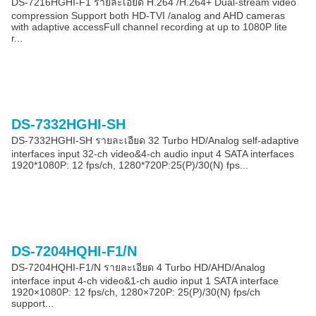
DS-7216HGHI-F1 รายละเอียด H.264 /H.264+ Dual-stream video
compression Support both HD-TVI /analog and AHD cameras
with adaptive accessFull channel recording at up to 1080P lite
r...
DS-7332HGHI-SH
DS-7332HGHI-SH รายละเอียด 32 Turbo HD/Analog self-adaptive
interfaces input 32-ch video&4-ch audio input 4 SATA interfaces
1920*1080P: 12 fps/ch, 1280*720P:25(P)/30(N) fps...
DS-7204HQHI-F1/N
DS-7204HQHI-F1/N รายละเอียด 4 Turbo HD/AHD/Analog
interface input 4-ch video&1-ch audio input 1 SATA interface
1920×1080P: 12 fps/ch, 1280×720P: 25(P)/30(N) fps/ch
support...