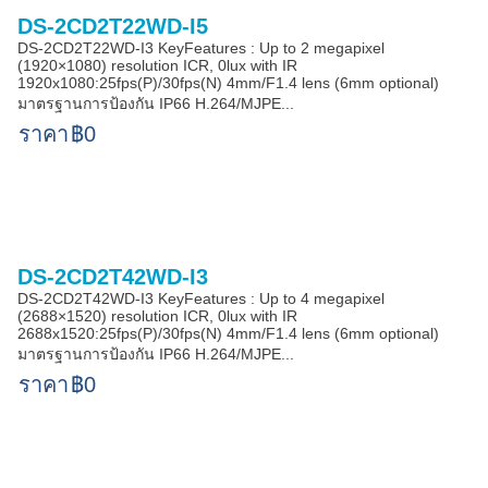
DS-2CD2T22WD-I5
DS-2CD2T22WD-I3 KeyFeatures : Up to 2 megapixel
(1920×1080) resolution ICR, 0lux with IR
1920x1080:25fps(P)/30fps(N) 4mm/F1.4 lens (6mm optional)
มาตรฐานการป้องกัน IP66 H.264/MJPE...
ราคา
฿0
DS-2CD2T42WD-I3
DS-2CD2T42WD-I3 KeyFeatures : Up to 4 megapixel
(2688×1520) resolution ICR, 0lux with IR
2688x1520:25fps(P)/30fps(N) 4mm/F1.4 lens (6mm optional)
มาตรฐานการป้องกัน IP66 H.264/MJPE...
ราคา
฿0