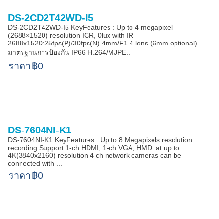
DS-2CD2T42WD-I5
DS-2CD2T42WD-I5 KeyFeatures : Up to 4 megapixel
(2688×1520) resolution ICR, 0lux with IR
2688x1520:25fps(P)/30fps(N) 4mm/F1.4 lens (6mm optional)
มาตรฐานการป้องกัน IP66 H.264/MJPE...
ราคา
฿0
DS-7604NI-K1
DS-7604NI-K1 KeyFeatures : Up to 8 Megapixels resolution
recording Support 1-ch HDMI, 1-ch VGA, HMDI at up to
4K(3840x2160) resolution 4 ch network cameras can be
connected with ...
ราคา
฿0